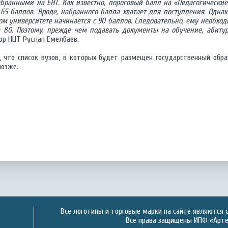
бранными на ЕНТ. Как известно, пороговый балл на «Педагогические
5 баллов. Вроде, набранного балла хватает для поступления. Однак
ом университете начинается с 90 баллов. Следовательно, ему необход
 80. Поэтому, прежде чем подавать документы на обучение, абиту
ор НЦТ Руслан Емелбаев.
 что список вузов, в которых будет размещен государственный обра
позже.
Все логотипы и торговые марки на сайте являются 
Все права защищены ИПФ «Артек