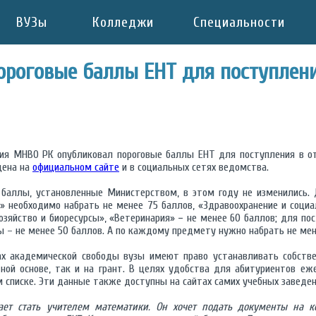
ВУЗы
Колледжи
Специальности
роговые баллы ЕНТ для поступлени
ия МНВО РК опубликовал пороговые баллы ЕНТ для поступления в о
щена на
официальном сайте
и в социальных сетях ведомства.
 баллы, установленные Министерством, в этом году не изменились. 
и» необходимо набрать не менее 75 баллов, «Здравоохранение и социа
хозяйство и биоресурсы», «Ветеринария» − не менее 60 баллов; для по
зы – не менее 50 баллов. А по каждому предмету нужно набрать не мен
ках академической свободы вузы имеют право устанавливать собст
ной основе, так и на грант. В целях удобства для абитуриентов еж
 списке. Эти данные также доступны на сайтах самих учебных заведен
ет стать учителем математики. Он хочет подать документы на к