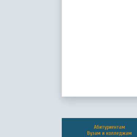
Абитуриентам
Вузам и колледжам