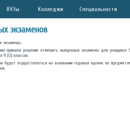
ВУЗы
Колледжи
Специальности
ых экзаменов
е экзамены.
ния приняло решение отменить выпускные экзамены для учащихся 9 
1 (12) классов.
ов будет осуществляться на основании годовых оценок по предмет
ок.