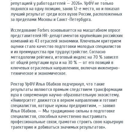
репутацией у работодателей — 2026». УрФУ не только
поднялся на одну позицию, заняв 12-е место, но и показал
лучший результат среди всех вузов России, расположенных
за пределами Москвы и Санкт-Петербурга.
Исследование Forbes основывается на масштабном опросе
представителей HR-департаментов крупнейших российских
компаний из 43 отраслей экономики. Ключевым критерием
оценки стало качество подготовки молодых специалистов
и их преимущества при трудоустройстве. Согласно
методологии рейтинга, итоговый индекс на 70 % зависел
от общей репутации вуза и на 30 % — от его позиций в
ключевых отраслевых направлениях, включая инженерно-
техническое и экономическое.
Ректор УрФУ Илья Обабков подчеркнул, что такие
результаты являются прямым следствием трансформации
вуза в современную научно-образовательную экосистему.
«Университет движется в верном направлении и готовит
специалистов, которые нужны предприятиям, — заявил
Илья Обабков. — Мы традиционно сильны в подготовке
специалистов, способных качественно выстраивать
профессиональные связи, грамотно строить свою карьерную
траекторию и добиваться значимых результатов».