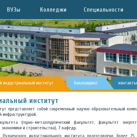
ВУЗы
Колледжи
Специальности
й индустриальный институт
бакалавриат
контакты
иальный институт
тут представляет собой современный научно-образовательный комп
ой инфраструктурой.
ультета (горно-металлургический факультет, факультет энерге
экономики и строительства), 7 кафедр.
 Рудненского индустриального института подготовлено более 25