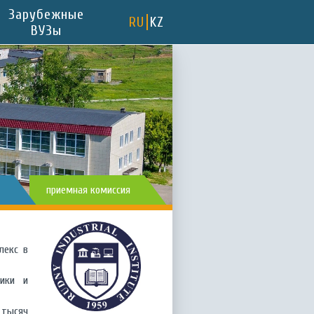
Зарубежные
RU
KZ
ВУЗы
приемная комиссия
лекс в
тики и
 тысяч