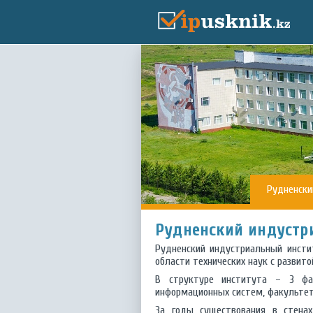
Рудненски
Рудненский индустр
Рудненский индустриальный инсти
области технических наук с развит
В структуре института – 3 фак
информационных систем, факультет 
За годы существования в стенах