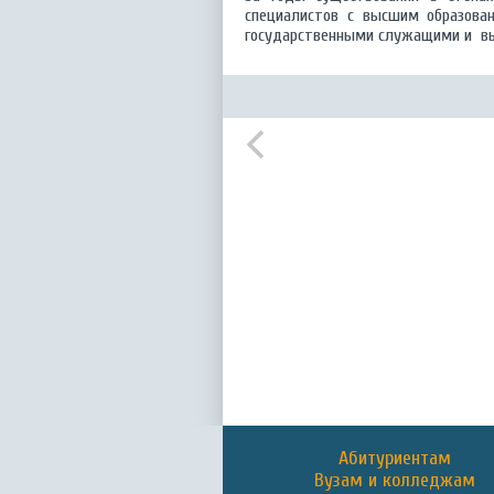
специалистов с высшим образован
государственными служащими и в
Абитуриентам
Вузам и колледжам