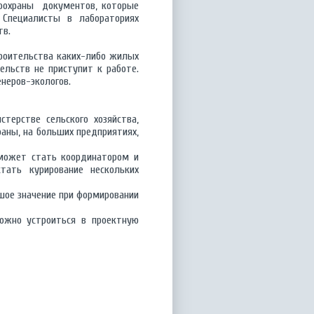
доохраны документов, которые
 Специалисты в лабораториях
тв.
роительства каких-либо жилых
ельств не приступит к работе.
неров-экологов.
терстве сельского хозяйства,
раны, на больших предприятиях,
 может стать координатором и
ать курирование нескольких
шое значение при формировании
ожно устроиться в проектную