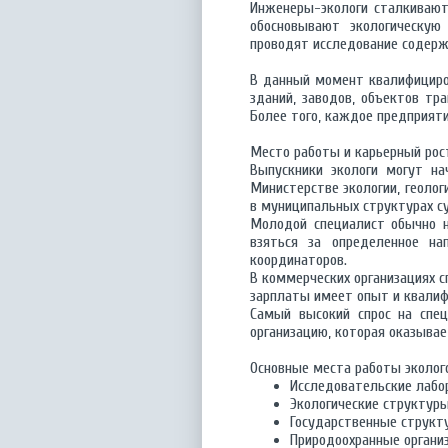
Инженеры-экологи сталкивают
обосновывают экологическую
проводят исследование содержа
В данный момент квалифициро
зданий, заводов, объектов тр
Более того, каждое предприят
Место работы и карьерный рос
Выпускники экологи могут на
Министерстве экологии, геолог
в муниципальных структурах с
Молодой специалист обычно н
взяться за определенное н
координаторов.
В коммерческих организациях 
зарплаты имеет опыт и квалиф
Самый высокий спрос на спе
организацию, которая оказыва
Основные места работы эколог
Исследовательские лабо
Экологические структуры
Государственные структу
Природоохранные организ