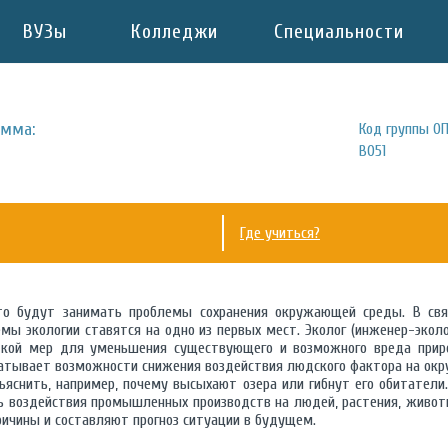
ВУЗы
Колледжи
Специальности
амма:
Код группы ОП
B051
Где учиться?
о будут занимать проблемы сохранения окружающей среды. В свя
мы экологии ставятся на одно из первых мест. Эколог (инженер-эколо
ткой мер для уменьшения существующего и возможного вреда прир
атывает возможности снижения воздействия людского фактора на ок
ъяснить, например, почему высыхают озера или гибнут его обитатели.
нь воздействия промышленных производств на людей, растения, живот
ричины и составляют прогноз ситуации в будущем.