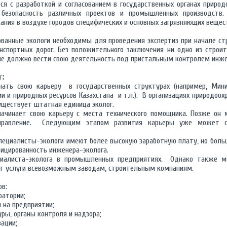
ся с разработкой и согласованием в государственных органах приро
 безопасность различных проектов и промышленных производств.
ния в воздухе городов специфических и основных загрязняющих вещес
ванные экологи необходимы для проведения экспертиз при начале ст
анспортных дорог. Без положительного заключения ни одно из строит
ие должно вести свою деятельность под пристальным контролем инже
т
:
чать свою карьеру в государственных структурах (например, Минис
ии и природных ресурсов Казахстана и т.п.). В организациях природоох
уществует штатная единица эколог.
ачинает свою карьеру с места технического помощника. Позже он
аправление. Следующим этапом развития карьеры уже может ст
специалисты-экологи имеют более высокую заработную плату, но боль
ицированность инженера-эколога.
циалиста-эколога в промышленных предприятиях. Однако также м
ет услуги всевозможным заводам, строительным компаниям.
ов:
ратории;
 на предприятии;
ры, органы контроля и надзора;
ации;