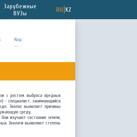
Зарубежные
RU
KZ
ВУЗы
:
Код:
--
зи с ростом выброса вредных
г) - специалист, занимающийся
оде. Эколог выявляет причины
ружающую среду.
 Они изучают состояние земли,
ных. Экологи выявляют степень