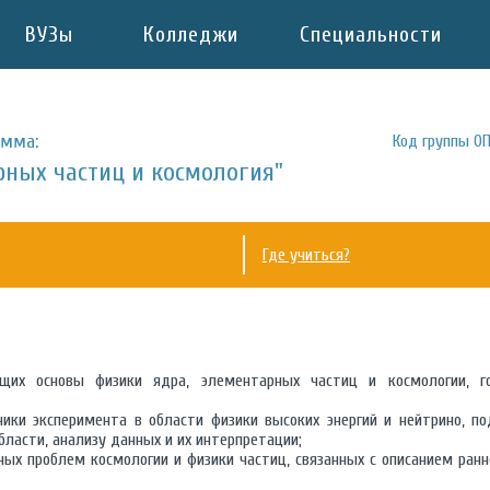
ВУЗы
Колледжи
Специальности
амма:
Код группы ОП
рных частиц и космология"
Где учиться?
ющих основы физики ядра, элементарных частиц и космологии, 
ики эксперимента в области физики высоких энергий и нейтрино, п
бласти, анализу данных и их интерпретации;
х проблем космологии и физики частиц, связанных с описанием ранн