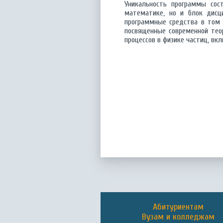
Уникальность программы сос
математике, но и блок дисц
программные средства в том 
посвященные современной тео
процессов в физике частиц, вк
Абитуриентам
Вузам и колледжам