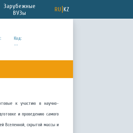
Зарубежные
RU
KZ
ВУЗы
:
Код:
--
готовые к участию в научно-
одготовке и проведению самого
ей Вселенной, скрытой массы и