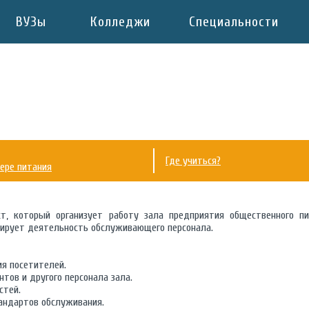
ВУЗы
Колледжи
Специальности
Где учиться?
ере питания
, который организует работу зала предприятия общественного пи
нирует деятельность обслуживающего персонала.
я посетителей.
тов и другого персонала зала.
стей.
андартов обслуживания.