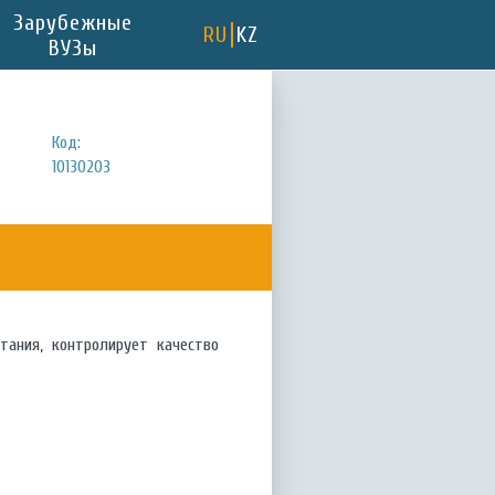
Зарубежные
RU
KZ
ВУЗы
Код:
10130203
тания, контролирует качество