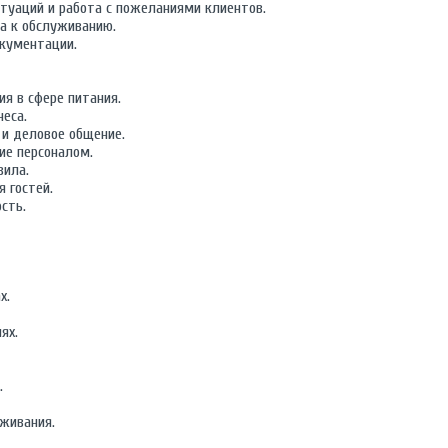
туаций и работа с пожеланиями клиентов.
а к обслуживанию.
кументации.
я в сфере питания.
неса.
 и деловое общение.
е персоналом.
вила.
 гостей.
сть.
х.
ях.
.
уживания.