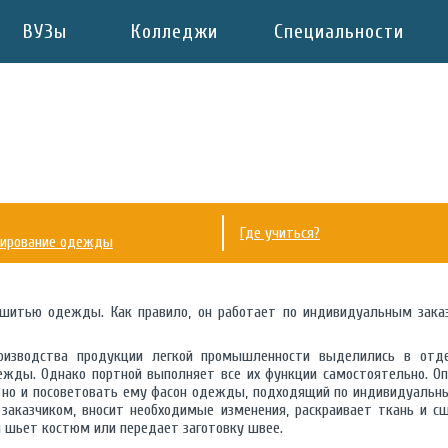
ВУЗы
Колледжи
Специальности
Где учиться?
лирование одежды
шитью одежды. Как правило, он работает по индивидуальным зака
роизводства продукции легкой промышленности выделились в от
ежды. Однако портной выполняет все их функции самостоятельно. Оп
, но и посоветовать ему фасон одежды, подходящий по индивидуальн
заказчиком, вносит необходимые изменения, раскраивает ткань и с
 шьет костюм или передает заготовку швее.