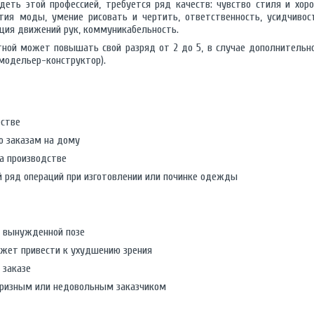
еть этой профессией, требуется ряд качеств: чувство стиля и хоро
тия моды, умение рисовать и чертить, ответственность, усидчивос
ция движений рук, коммуникабельность.
ной может повышать свой разряд от 2 до 5, в случае дополнительн
 модельер-конструктор).
естве
о заказам на дому
а производстве
 ряд операций при изготовлении или починке одежды
в вынужденной позе
может привести к ухудшению зрения
 заказе
апризным или недовольным заказчиком