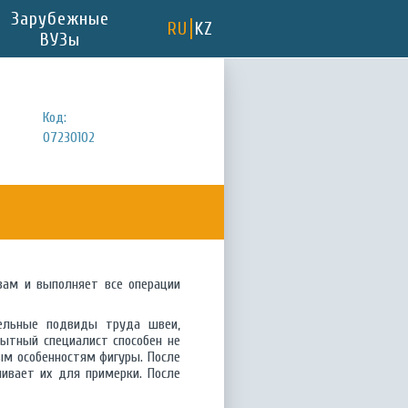
Зарубежные
RU
KZ
ВУЗы
Код:
07230102
зам и выполняет все операции
дельные подвиды труда швеи,
ытный специалист способен не
ым особенностям фигуры. После
шивает их для примерки. После