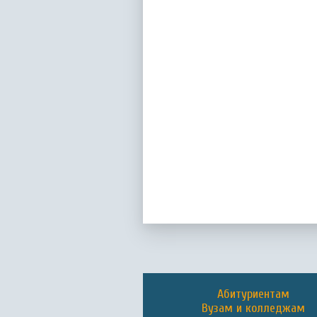
Абитуриентам
Вузам и колледжам