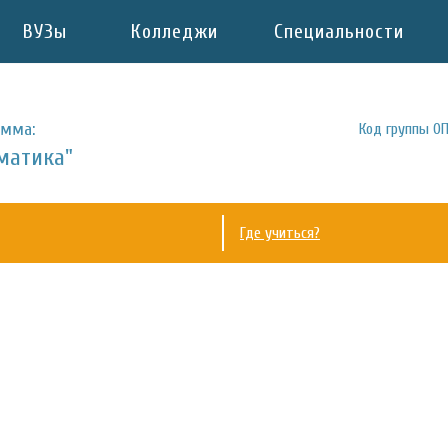
ВУЗы
Колледжи
Специальности
амма:
Код группы ОП
матика"
Где учиться?