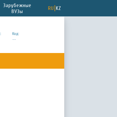
Зарубежные
RU
KZ
ВУЗы
:
Код:
--