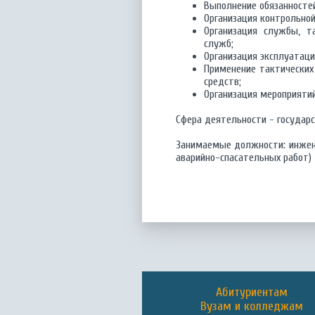
Выполнение обязанносте
Организация контрольной
Организация службы, т
служб;
Организация эксплуатаци
Применение тактических
средств;
Организация мероприятий
Сфера деятельности - государ
Занимаемые должности: инжене
аварийно-спасательных работ)
Абитуриентам
Вузам и колледжам