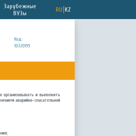
Зарубежные
RU
KZ
ВУЗы
Код:
10320199
х организовывать и выполнять
енением аварийно-спасательной
ния;