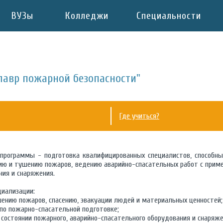
ВУЗы
Колледжи
Специальности
лавр пожарной безопасности"
Где учиться?
 программы - подготовка квалифицированных специалистов, способны
ю и тушению пожаров, ведению аварийно-спасательных работ с прим
ния и снаряжения.
иализации:
шению пожаров, спасению, эвакуации людей и материальных ценностей;
по пожарно-спасательной подготовке;
состоянии пожарного, аварийно-спасательного оборудования и снаряже