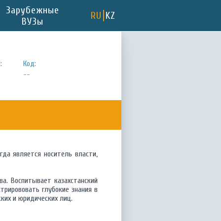
Зарубежные
RU
KZ
ВУЗы
:
Код:
--
гда является носитель власти,
ва. Воспитывает казахстанский
трирововать глубокие знания в
ких и юридических лиц.