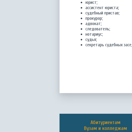
юрист;
ассистент юриста;
судебный пристав;
прокурор;
адвокат;
следователь;
нотариус;
судья;
секретарь судебных засе
Абитуриентам
Вузам и колледжам