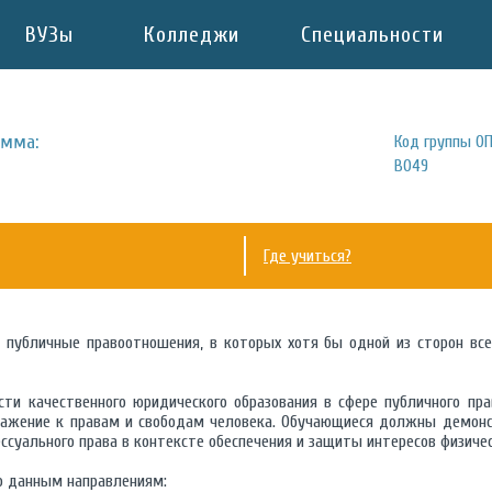
ВУЗы
Колледжи
Специальности
амма:
Код группы ОП
B049
Где учиться?
 публичные правоотношения, в которых хотя бы одной из сторон все
сти качественного юридического образования в сфере публичного пра
важение к правам и свободам человека. Обучающиеся должны демонс
ссуального права в контексте обеспечения и защиты интересов физичес
о данным направлениям: