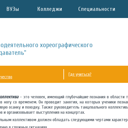
ВУЗы
Колледжи
Специальности
модеятельного хореографического
даватель"
Где учиться?
рчество
коллектива
– это человек, имеющий глубочайшие познания в области та
в ногу со временем. Он проводит занятия, на которых ученики позн
сивую осанку и походку. Также руководитель танцевального коллектив
в и организовывает выступления на концертах.
альным коллективом должен обладать следующими чертами характера
енно в сложных ситуациях