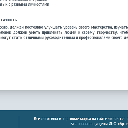
язык с разными личностями
стичность
ссию, должен постоянно улучшать уровень своего мастерства, изучат
еловек должен уметь привлекать людей к своему творчеству, что
смогут стать отличными руководителями и профессионалами своего де
Все логотипы и торговые марки на сайте являются 
Все права защищены ИПФ «Артек