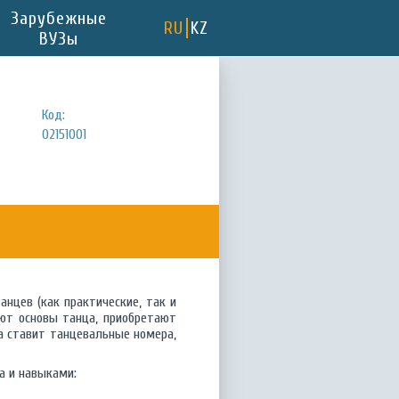
Зарубежные
RU
KZ
ВУЗы
Код:
02151001
нцев (как практические, так и
ают основы танца, приобретают
а ставит танцевальные номера,
 и навыками: