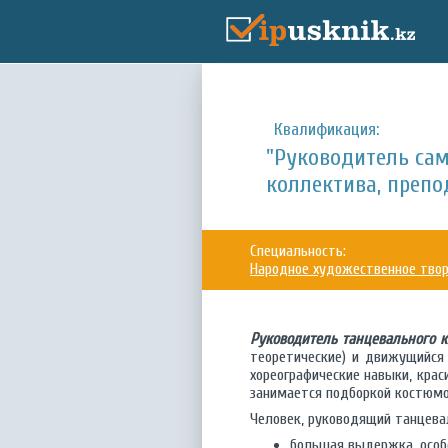
Квалификация:
"Руководитель са
коллектива, препо
Специальность:
Народное художественное тво
Руководитель танцевального 
теоретические) и движущийся 
хореографические навыки, кра
занимается подборкой костюмо
Человек, руководящий танцев
большая выдержка, особ