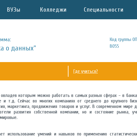
ВУЗы
Колледжи
Специальности
амма:
Код группы ОП
В055
ка о данных"
Где учиться?
 овладев которым можно работать в самых разных сферах – в банках
ле и т.д. Сейчас во многих компаниях от среднего до крупного биз
ия, маркетинга, продвижения товаров и услуг. В современном мире д
атели развития собственной компании, но и состояние рынка, 
 мировые.
ает использование умений и навыков по применению статистическ