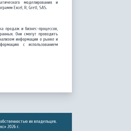
атического моделирования и
амм Excel, R, Gretl, SAS.
ка продаж и бизнес-процессов,
транных. Они смогут проводить
анализом информации о рынке и
формацию с использованием
собственностью их владельцев.
с» 2026 г.