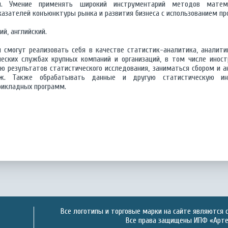
и. Умение применять широкий инструментарий методов матем
азателей конъюнктуры рынка и развития бизнеса с использованием прогр
ий, английский.
смогут реализовать себя в качестве статистик-аналитика, аналити
ческих службах крупных компаний и организаций, в том числе инос
ию результатов статистического исследования, заниматься сбором и 
даж. Также обрабатывать данные и другую статистическую ин
рикладных программ.
Все логотипы и торговые марки на сайте являются 
Все права защищены ИПФ «Артек