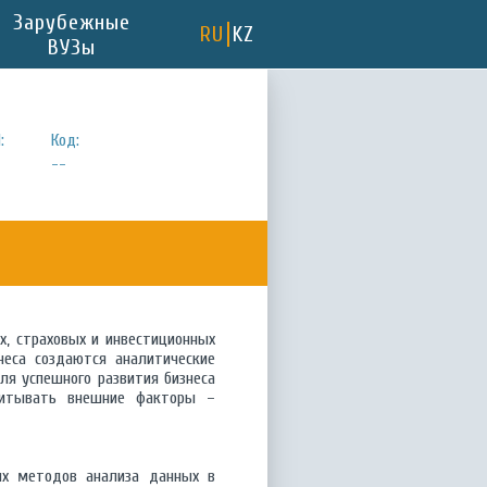
Зарубежные
RU
KZ
ВУЗы
:
Код:
--
, страховых и инвестиционных
неса создаются аналитические
ля успешного развития бизнеса
учитывать внешние факторы –
их методов анализа данных в