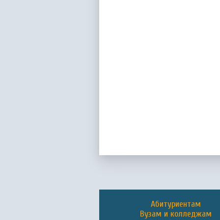
Абитуриентам
Вузам и колледжам