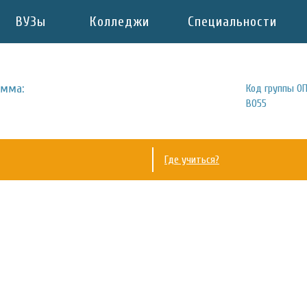
ВУЗы
Колледжи
Специальности
амма:
Код группы ОП
B055
Где учиться?