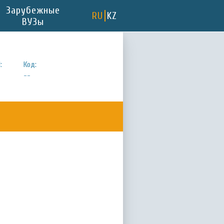
Зарубежные
RU
KZ
ВУЗы
:
Код:
--