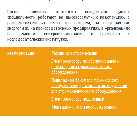
После окончания колледжа выпускники данной
специальности работают на высоковольтных подстанциях, в
распределительных сетях энергосистем, на предприятиях
энергетики, на производственных предприятиях, в организациях
по ремонту электрооборудования, в проектных и
исследовательских институтах.
квалификации:
Техник-электромеханик
Электрослесарь по обслуживанию и
ремонту электромеханического
оборудования
Прикладной бакалавр технического
обслуживания, ремонта и эксплуатации
электромеханического оборудования
Электрослесарь подземный
Монтажник электрооборудования