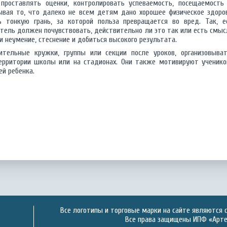
проставлять оценки, контролировать успеваемость, посещаемость 
ывая то, что далеко не всем детям дано хорошее физическое здоров
 тонкую грань, за которой польза превращается во вред. Так, е
итель должен почувствовать, действительно ли это так или есть смыс
и неумение, стеснение и добиться высокого результата.
ительные кружки, группы или секции после уроков, организовыват
территории школы или на стадионах. Они также мотивируют ученико
ей ребенка.
Все логотипы и торговые марки на сайте являются 
Все права защищены ИПФ «Артек