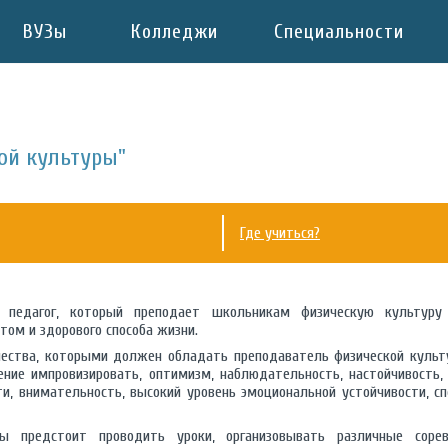
ВУЗы
Колледжи
Специальности
ой культуры"
Где учиться?
 педагог, который преподает школьникам физическую культур
том и здорового способа жизни.
чества, которыми должен обладать преподаватель физической культу
ние импровизировать, оптимизм, наблюдательность, настойчивость, 
и, внимательность, высокий уровень эмоциональной устойчивости, с
ы предстоит проводить уроки, организовывать различные соре