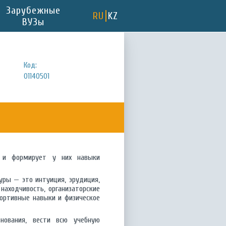
Зарубежные
RU
KZ
ВУЗы
Код:
01140501
у и формирует у них навыки
ры — это интуиция, эрудиция,
находчивость, организаторские
портивные навыки и физическое
внования, вести всю учебную