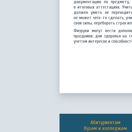
документацию по предмету, 
в итоговых аттестациях. Учит
должен уметь не переходить
не может чего-то сделать, уч
свои силы, перебороть страх ил
Физруки могут вести дополн
праздники, дни здоровья на 
учетом интересов и способност
Абитуриентам
Вузам и колледжам