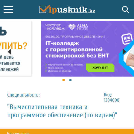
Специальность:
Код:
1304000
"Вычислительная техника и
программное обеспечение (по видам)"
Напрвление: