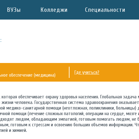
ВУЗы
Колледжи
Специальности
:
"
Где учиться?
ьное обеспечение (медицина)
, которая обеспечивает охрану здоровья населения. Глобальная задач
 жизни человека. Государственная система здравоохранения оказыва
ной медико-санитарной помощи (неотложная, поликлиники, больницы) 
ичной помощи (лечение сложных патологий, операции на сердце, мозге и
одходят людям, обладающим эмпатией, готовым помогать людям, не б
ьным, готовым к стрессам и освоению больших объемов информации. Ч
ией и химией.