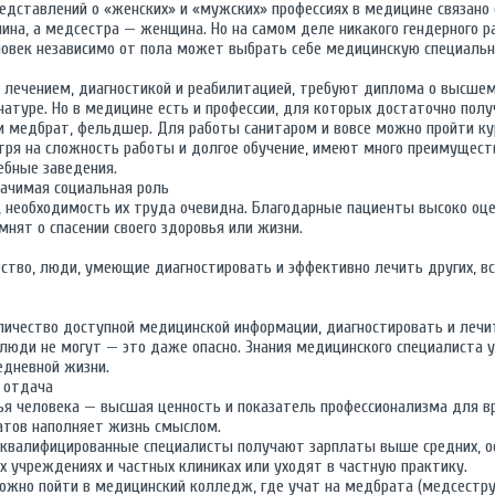
едставлений о «женских» и «мужских» профессиях в медицине связано 
ина, а медсестра — женщина. Но на самом деле никакого гендерного р
ловек независимо от пола может выбрать себе медицинскую специальн
 с лечением, диагностикой и реабилитацией, требуют диплома о высше
натуре. Но в медицине есть и профессии, для которых достаточно пол
ли медбрат, фельдшер. Для работы санитаром и вовсе можно пройти ку
тря на сложность работы и долгое обучение, имеют много преимущест
ебные заведения.
начимая социальная роль
, необходимость их труда очевидна. Благодарные пациенты высоко оце
нят о спасении своего здоровья или жизни.
ство, люди, умеющие диагностировать и эффективно лечить других, вс
личество доступной медицинской информации, диагностировать и лечи
люди не могут — это даже опасно. Знания медицинского специалиста 
седневной жизни.
 отдача
ья человека — высшая ценность и показатель профессионализма для вр
атов наполняет жизнь смыслом.
квалифицированные специалисты получают зарплаты выше средних, о
х учреждениях и частных клиниках или уходят в частную практику.
ожно пойти в медицинский колледж, где учат на медбрата (медсестру