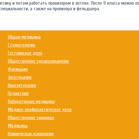
тику и потом работать провизором в аптеке. После 11 класса можно 
специальности, а также на провизора и фельдшера.
Общая медицина
Стоматология
Сестринское дело
Общественное здравоохранение
Фармация
Эрготерапия
Кинезитерапия
Педиатрия
Лабораторная медицина
Медико-профилактическое дело
Общественное здоровье
Медицина
Клиническая психология