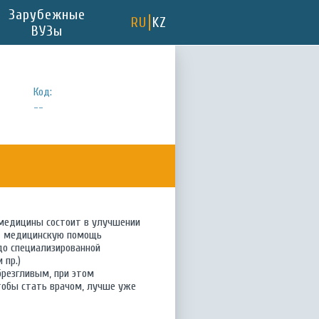
Зарубежные
RU
KZ
ВУЗы
Код:
--
а медицины состоит в улучшении
ет медицинскую помощь
до специализированной
 пр.)
резгливым, при этом
тобы стать врачом, лучше уже