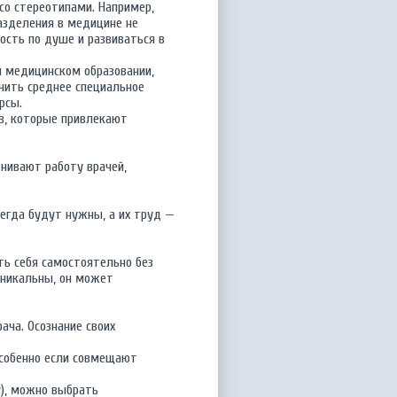
со стереотипами. Например,
азделения в медицине не
ость по душе и развиваться в
м медицинском образовании,
учить среднее специальное
рсы.
в, которые привлекают
нивают работу врачей,
егда будут нужны, а их труд —
ть себя самостоятельно без
уникальны, он может
ача. Осознание своих
собенно если совмещают
), можно выбрать