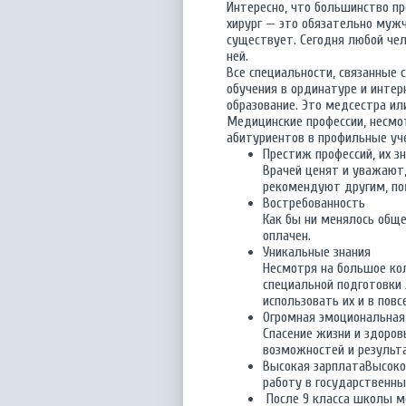
Интересно, что большинство пр
хирург — это обязательно мужч
существует. Сегодня любой че
ней.
Все специальности, связанные
обучения в ординатуре и интер
образование. Это медсестра и
Медицинские профессии, несмо
абитуриентов в профильные уч
Престиж профессий, их з
Врачей ценят и уважают
рекомендуют другим, пом
Востребованность
Как бы ни менялось обще
оплачен.
Уникальные знания
Несмотря на большое ко
специальной подготовки 
использовать их и в пов
Огромная эмоциональная
Спасение жизни и здоров
возможностей и результ
Высокая зарплатаВысоко
работу в государственны
После 9 класса школы м