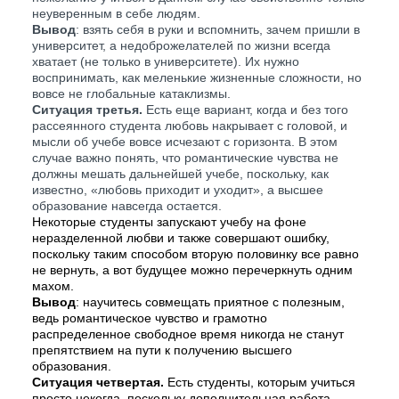
неуверенным в себе людям.
Вывод
: взять себя в руки и вспомнить, зачем пришли в
университет, а недоброжелателей по жизни всегда
хватает (не только в университете). Их нужно
воспринимать, как меленькие жизненные сложности, но
вовсе не глобальные катаклизмы.
Ситуация третья.
Есть еще вариант, когда и без того
рассеянного студента любовь накрывает с головой, и
мысли об учебе вовсе исчезают с горизонта. В этом
случае важно понять, что романтические чувства не
должны мешать дальнейшей учебе, поскольку, как
известно, «любовь приходит и уходит», а высшее
образование навсегда остается.
Некоторые студенты запускают учебу на фоне
неразделенной любви и также совершают ошибку,
поскольку таким способом вторую половинку все равно
не вернуть, а вот будущее можно перечеркнуть одним
махом.
Вывод
: научитесь совмещать приятное с полезным,
ведь романтическое чувство и грамотно
распределенное свободное время никогда не станут
препятствием на пути к получению высшего
образования.
Ситуация четвертая
.
Есть студенты, которым учиться
просто некогда, поскольку дополнительная работа