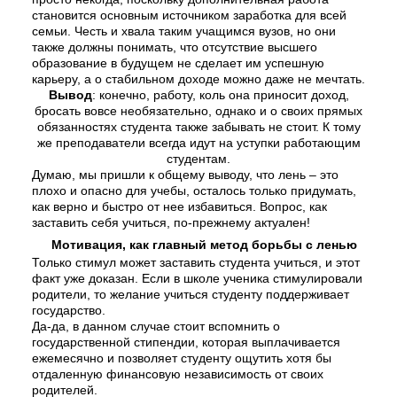
становится основным источником заработка для всей
семьи. Честь и хвала таким учащимся вузов, но они
также должны понимать, что отсутствие высшего
образование в будущем не сделает им успешную
карьеру, а о стабильном доходе можно даже не мечтать.
Вывод
: конечно, работу, коль она приносит доход,
бросать вовсе необязательно, однако и о своих прямых
обязанностях студента также забывать не стоит. К тому
же преподаватели всегда идут на уступки работающим
студентам.
Думаю, мы пришли к общему выводу, что лень – это
плохо и опасно для учебы, осталось только придумать,
как верно и быстро от нее избавиться. Вопрос, как
заставить себя учиться, по-прежнему актуален!
Мотивация, как главный метод борьбы с ленью
Только стимул может заставить студента учиться, и этот
факт уже доказан. Если в школе ученика стимулировали
родители, то желание учиться студенту поддерживает
государство.
Да-да, в данном случае стоит вспомнить о
государственной стипендии, которая выплачивается
ежемесячно и позволяет студенту ощутить хотя бы
отдаленную финансовую независимость от своих
родителей.