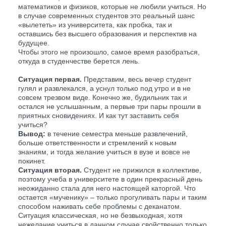
математиков и физиков, которые не любили учиться. Но
в случае современных студентов это реальный шанс
«вылететь» из университета, как пробка, так и
оставшись без высшего образования и перспектив на
будущее.
Чтобы этого не произошло, самое время разобраться,
откуда в студенчестве берется лень.
Ситуация первая.
Представим, весь вечер студент
гулял и развлекался, а уснул только под утро и в не
совсем трезвом виде. Конечно же, будильник так и
остался не услышанным, а первые три пары прошли в
приятных сновидениях. И как тут заставить себя
учиться?
Вывод:
в течение семестра меньше развлечений,
больше ответственности и стремлений к новым
знаниям, и тогда желание учиться в вузе и вовсе не
покинет.
Ситуация вторая.
Студент не прижился в коллективе,
поэтому учеба в университете в один прекрасный день
неожиданно стала для него настоящей каторгой. Что
остается «мученику» – только прогуливать пары и таким
способом наживать себе проблемы с деканатом.
Ситуация классическая, но не безвыходная, хотя
нежелание учиться в данном случае свойственно только