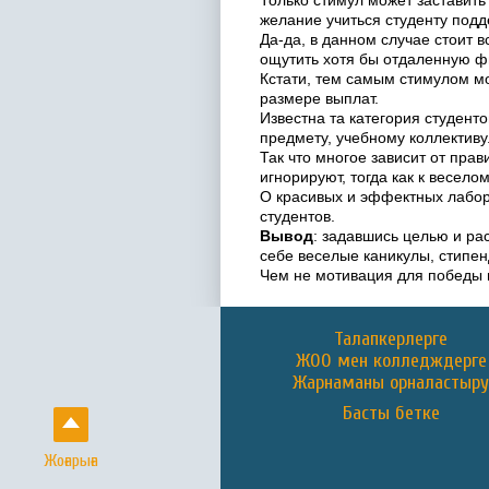
Только стимул может заставить 
желание учиться студенту подд
Да-да, в данном случае стоит 
ощутить хотя бы отдаленную ф
Кстати, тем самым стимулом мо
размере выплат.
Известна та категория студент
предмету, учебному коллективу
Так что многое зависит от пра
игнорируют, тогда как к весел
О красивых и эффектных лаборан
студентов.
Вывод
: задавшись целью и ра
себе веселые каникулы, стипе
Чем не мотивация для победы 
Талапкерлерге
ЖОО мен колледждерге
Жарнаманы орналастыр
Басты бетке
Жоғарыға