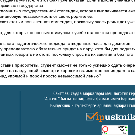
студента учиться, и этот факт уже доказан. Если в школе ученика 
ерживает государство.
вспомнить о государственной стипендии, которая выплачивается еж
инансовую независимость от своих родителей.
жет стать и повышенная стипендия, поскольку здесь речь идет уж
ов, для которых основным стимулом к учебе становятся преподават
.
вильного педагогического подхода: отведенные часы для деспотов –
ому преподавателю обязательно придут на пару, хотя бы для поднят
тках говорить не стоит, поскольку спрос на их занятия и без того
сставив приоритеты, студент сможет не только успешно сдать очер
ндию на следующий семестр и хорошие взаимоотношения даже с с
над упрямой и порой просто невыносимой ленью?
Сайттағы сауда маркалары мен логотиптер 
"Артекс" баспа-полиграфия фирмасымен барлық 
у
Выпускник - түлектерге арналған ақпаратт