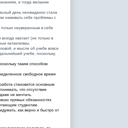
знаниям, и тогда желание
расный день неожиданно стала
бом наживать себе проблемы с
о только неуверенным в себе
 всегда хватает (не только в
ные катаклизмы.
оловой, и мысли об учебе вовсе
дальнейшей учебе, поскольку,
оскольку таким способом
пределенное свободное время
 работа становится основным
понимать, что отсутствие
даже не мечтать.
 своих прямых обязанностях
аботающим студентам.
идумать, как верно и быстро от