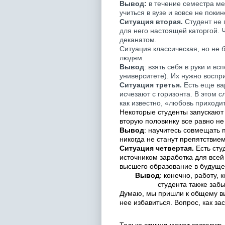
Вывод:
в течение семестра ме
учиться в вузе и вовсе не покин
Ситуация вторая.
Студент не 
для него настоящей каторгой. 
деканатом.
Ситуация классическая, но не 
людям.
Вывод
: взять себя в руки и в
университете). Их нужно воспр
Ситуация третья.
Есть еще вар
исчезают с горизонта. В этом 
как известно, «любовь приходи
Некоторые студенты запускают
вторую половинку все равно не
Вывод
: научитесь совмещать 
никогда не станут препятствие
Ситуация четвертая
.
Есть сту
источником заработка для всей
высшего образование в будуще
Вывод
: конечно, работу,
студента также забы
Думаю, мы пришли к общему выв
нее избавиться. Вопрос, как за