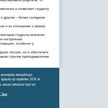
стимулировали родители, то
емесячно и позволяет студенту
е о другом – более солидном
ели и их отношение к своему
 лекторов студенты всячески
ия настроения.
 повышен, особенно у
едную сессию, но и обеспечить
амым строгим преподавателем.
иелерінің меншігінде.
құқықтар қорғалған 2026 ж.
ық-анықтамалық портал