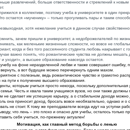
ньше развлечений, больше ответственности и стремлений к новым 
ет.
прижился в коллективе, поэтому учеба в университете в один прек
Что остается «мученику» – только прогуливать пары и таким спосо
безвыходная, хотя нежелание учиться в данном случае свойственн
спомнить, зачем пришли в университет, а недоброжелателей по жизни
инимать, как меленькие жизненные сложности, но вовсе не глобаль
иант, когда и без того рассеянного студента любовь накрывает с г
случае важно понять, что романтические чувства не должны мешать 
т и уходит», а высшее образование навсегда остается.
 учебу на фоне неразделенной любви и также совершают ошибку, п
 вернуть, а вот будущее можно перечеркнуть одним махом.
приятное с полезным, ведь романтическое чувство и грамотно рас
м на пути к получению высшего образования.
денты, которым учиться просто некогда, поскольку дополнительная
 семьи. Честь и хвала таким учащимся вузов, но они также должны 
м не сделает им успешную карьеру, а о стабильном доходе можно 
 коль она приносит доход, бросать вовсе необязательно, однако и о
вать не стоит. К тому же преподаватели всегда идут на уступки р
оду, что лень – это плохо и опасно для учебы, осталось только пр
ставить себя учиться, по-прежнему актуален!
Мотивация, как главный метод борьбы с ленью