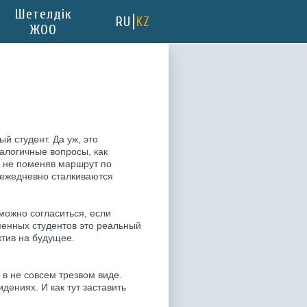
Шетелдік
RU
KZ
ЖОО
й студент. Да уж, это
налогичные вопросы, как
а, не поменяв маршрут по
и ежедневно сталкиваются
можно согласиться, если
менных студентов это реальный
ктив на будущее.
 в не совсем трезвом виде.
дениях. И как тут заставить