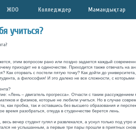
ЖОО
Колледждер
Мамандықтар
бя учиться?
нта?
ажется, этим вопросом рано или поздно задается каждый современны
очему приходит не в одиночестве. Приходится также отвечать на а
ся? Как оторвать с постели пятую точку? Как дойти до университет
студента, а философия! И это далеко не все сложности, с которым
ента?
тие: «Лень – двигатель прогресса». Отчасти с таким рассуждением 
матиков и физиков, которые не любили учиться. Но в случае совре
та, как пробка, так и оставшись без высшего образования и перспе
ое время разобраться, откуда в студенчестве берется лень.
весь вечер студент гулял и развлекался, а уснул только под утро и
стался не услышанным, а первые три пары прошли в приятных снови