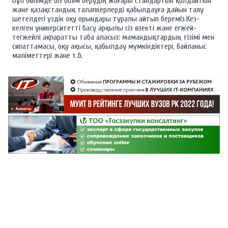
Бұл бөлімде біз білім берудің жоғары стандартын қолдайтын
және қазақстандық талапкерлерді қабылдауға дайын таяу
шетелдегі үздік оқу орындары туралы айтып береміз.Кез-
келген университетті басу арқылы сіз өзекті және егжей-
тегжейлі ақпаратты таба аласыз: мамандықтардың тізімі мен
сипаттамасы, оқу ақысы, қабылдау мүмкіндіктері, байланыс
мәліметтері және т.б.