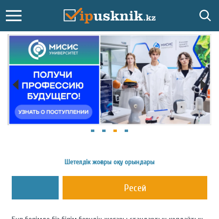
Шетелдік жоғары оқу орындары
Ресей