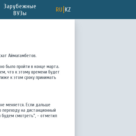
Зарубежные
RU
KZ
ВУЗы
схат Аймагамбетов.
жно было пройти в конце марта.
аем, что к этому времени будет
ближе к этом сроку принимать
 не меняется. Если дальше
о переходу на дистанционный
ы будем смотреть", - отметил