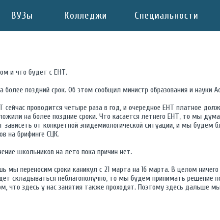
ВУЗы
Колледжи
Специальности
ом и что будет с ЕНТ.
а более поздний срок. Об этом сообщил министр образования и науки А
НТ сейчас проводится четыре раза в год, и очередное ЕНТ платное дол
ложили на более поздние сроки. Что касается летнего ЕНТ, то мы дум
ет зависеть от конкретной эпидемиологической ситуации, и мы будем 
в на брифинге СЦК.
ение школьников на лето пока причин нет.
шь мы переносим сроки каникул с 21 марта на 16 марта. В целом ничего
дет складываться неблагополучно, то мы будем принимать решение п
ом, что здесь у нас занятия также проходят. Поэтому здесь дальше м