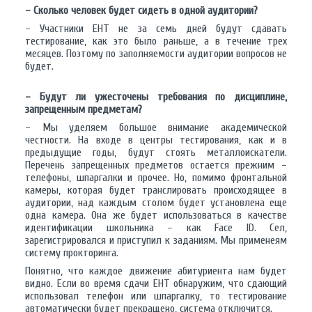
– Сколько человек будет сидеть в одной аудитории?
– Участники ЕНТ не за семь дней будут сдавать
тестирование, как это было раньше, а в течение трех
месяцев. Поэтому по заполняемости аудитории вопросов не
будет.
– Будут ли ужесточены требования по дисциплине,
запрещенным предметам?
– Мы уделяем большое внимание академической
честности. На входе в центры тестирования, как и в
предыдущие годы, будут стоять металлоискатели.
Перечень запрещенных предметов остается прежним –
телефоны, шпаргалки и прочее. Но, помимо фронтальной
камеры, которая будет транслировать происходящее в
аудитории, над каждым столом будет установлена еще
одна камера. Она же будет использоваться в качестве
идентификации школьника – как Face ID. Сел,
зарегистрировался и приступил к заданиям. Мы применеям
систему прокторинга.
Понятно, что каждое движение абитуриента нам будет
видно. Если во время сдачи ЕНТ обнаружим, что сдающий
использовал телефон или шпаргалку, то тестирование
автоматически будет прекращено, система отключится.