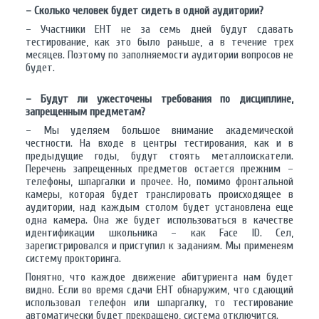
– Сколько человек будет сидеть в одной аудитории?
– Участники ЕНТ не за семь дней будут сдавать
тестирование, как это было раньше, а в течение трех
месяцев. Поэтому по заполняемости аудитории вопросов не
будет.
– Будут ли ужесточены требования по дисциплине,
запрещенным предметам?
– Мы уделяем большое внимание академической
честности. На входе в центры тестирования, как и в
предыдущие годы, будут стоять металлоискатели.
Перечень запрещенных предметов остается прежним –
телефоны, шпаргалки и прочее. Но, помимо фронтальной
камеры, которая будет транслировать происходящее в
аудитории, над каждым столом будет установлена еще
одна камера. Она же будет использоваться в качестве
идентификации школьника – как Face ID. Сел,
зарегистрировался и приступил к заданиям. Мы применеям
систему прокторинга.
Понятно, что каждое движение абитуриента нам будет
видно. Если во время сдачи ЕНТ обнаружим, что сдающий
использовал телефон или шпаргалку, то тестирование
автоматически будет прекращено, система отключится.