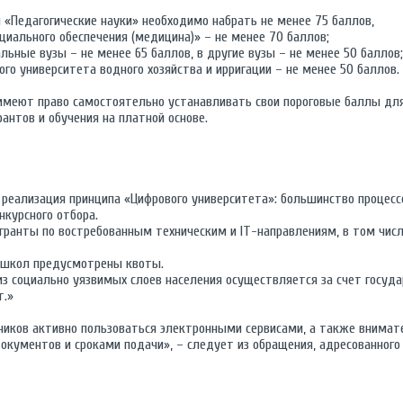
 «Педагогические науки» необходимо набрать не менее 75 баллов,
циального обеспечения (медицина)» – не менее 70 баллов;
льные вузы – не менее 65 баллов, в другие вузы – не менее 50 баллов;
ого университета водного хозяйства и ирригации – не менее 50 баллов.
имеют право самостоятельно устанавливать свои пороговые баллы для
антов и обучения на платной основе.
 реализация принципа «Цифрового университета»: большинство процесс
нкурсного отбора.
ранты по востребованным техническим и IT-направлениям, в том числ
 школ предусмотрены квоты.
з социально уязвимых слоев населения осуществляется за счет госуда
т.»
иков активно пользоваться электронными сервисами, а также внимат
окументов и сроками подачи», – следует из обращения, адресованного