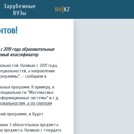
Зарубежные
RU
KZ
ВУЗы
нтов!
с 2019 года образовательные
новый классификатор
льностей. Начиная с 2019 года,
ециальностей, а направления
рограммы", - сообщили в
ьных программ. К примеру, в
 специальности "Математика-
Информационные системы" и.т.д.
ециальностям, а по группам
ной программе, и будет
нно 3 обязательных предмета
ых предмета. Начиная с текущего