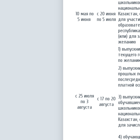
школьников
националь
10 мая по
с 20 июня
Казахстан,
5 июня
по 5 июля
для участи
образовате
республик
(или) для 
желанию
1) выпускн
текущего г
по желани
2) выпускн
прошлых ле
послесредн
платной ос
с 25 июля
3) выпускн
с 17 по 20
по 3
обучавшие
августа
августа
школьников
националь
Казахстан,
для зачисл
4) обучающ