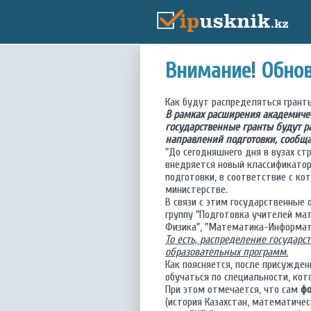
Внимание! Обнов
Как будут распределяться гранты
В рамках расширения академичес
государственные гранты будут р
направлений подготовки, сообща
"До сегодняшнего дня в вузах ст
внедряется новый классификатор
подготовки, в соответствие с к
министерстве.
В связи с этим государственные 
группу "Подготовка учителей ма
Физика", "Математика-Информати
То есть, распределение государ
образовательных программ.
Как поясняется, после присужден
обучаться по специальности, кот
При этом отмечается, что сам
фо
(история Казахстан, математиче