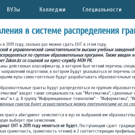
ВУЗы
Колледжи
Специальности
ления в системе распределения гра
 в 2019 году, сколько раз можно сдать ЕНТ в этом году.
кой и управленческой самостоятельности высших учебных заведений 
аспределяться по группам образовательных программ. Также введен 
ет Zakon.kz со ссылкой на пресс-службу МОН РК.
раны действовал классификатор, в котором был четкий перечень специа
 направлений подготовки, в котором будут указываться не перечень сп
оторыми вузы самостоятельно будут разрабатывать образовательные п
образовательные гранты будут распределяться по группам образовател
тематики" входят такие специальности, как "Математика", сдвоенные
ка" и.т.д. В группу "Информационные технологии" – "Информатика", "
ственных грантов будет осуществляться между претендентами не по сп
ия гранта абитуриент зачисляется в вуз по выбранной им образователь
орую выберет при зачислении.
рмат ЕНТ в 2019 году меняться не будет.
Поступающий сдает традицио
ская грамотность, грамотность чтения) и 2 соответствующих профильн