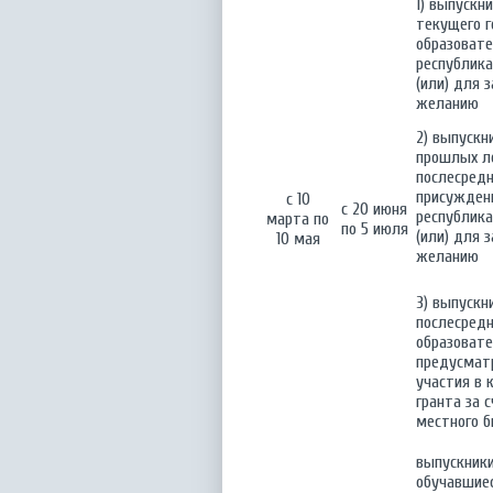
1) выпускн
текущего г
образовате
республик
(или) для 
желанию
2) выпускн
прошлых ле
послесредн
присуждени
с 10
с 20 июня
республик
марта по
по 5 июля
(или) для 
10 мая
желанию
3) выпускн
послесредн
образоват
предусмат
участия в 
гранта за 
местного 
выпускники
обучавшие