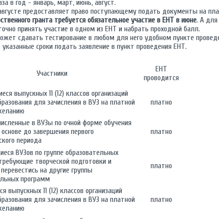
за в год - январь, март, июнь, август.
и августе предоставляет право поступающему подать документы на пл
ственного гранта требуется обязательное участие в ЕНТ в июне
. А для
чно принять участие в одном из ЕНТ и набрать проходной балл.
ожет сдавать тестирование в любом для него удобном пункте проведе
 указанные сроки подать заявление в пункт проведения ЕНТ.
ЕНТ
Участники
проводится
иеся выпускных 11 (12) классов организаций
бразования для зачисления в ВУЗ на платной
платно
 желанию
ачисленные в ВУЗы по очной форме обучения
 основе до завершения первого
платно
ского периода
иеся ВУЗов по группе образовательных
требующие творческой подготовки и
платно
еревестись на другие группы
ельных программ
я выпускных 11 (12) классов организаций
бразования для зачисления в ВУЗ на платной
платно
 желанию