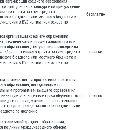
ики организаций среднего образования
ода для участия в конкурсе на присуждение
льного гранта за счет средств
бесплатно
анского бюджета или местного бюджета и
зачисления в ВУЗ на платной основе по
ики организаций среднего образования
т, технического и профессионального или
его образования для участия в конкурсе на
е образовательного гранта за счет средств
платно
анского бюджета или местного бюджета и
зачисления в ВУЗ на платной основе по
ики технического и профессионального или
его образования, поступающим по
ельным программам высшего образования,
ривающим сокращенные сроки обучения для
платно
конкурсе на присуждение образовательного
счет средств республиканского бюджета или
бюджета по желанию
 организаций среднего образования,
ся по линии международного обмена