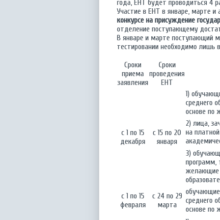
года, ЕНТ будет проводиться 4 ра
Участие в ЕНТ в январе, марте 
конкурсе на присуждение государ
отделение поступающему достато
В январе и марте поступающий м
тестировании необходимо лишь в
Сроки
Сроки
приема
проведения
заявления
ЕНТ
1) обучающ
среднего о
основе по
2) лица, з
на платной
с 1 по 15
с 15 по 20
академиче
декабря
января
3) обучающ
программ, 
желающие п
образоват
обучающиес
с 1 по 15
с 24 по 29
среднего о
февраля
марта
основе по