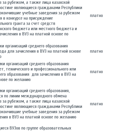
 за рубежом, а также лица казахской
ностине являющиеся гражданами Республики
 окончившие учебные заведения за рубежом
платно
я в конкурсе на присуждение
льного гранта за счет средств
анского бюджета или местного бюджета и
зачисления в ВУЗ на платной основе по
ики организаций среднего образования
ода для зачисления в ВУЗ на платной основе
платно
ю
ики организаций среднего образования
т, технического и профессионального или
платно
его образования для зачисления в ВУЗ на
нове по желанию
ики организаций среднего образования,
ся по линии международного обмена
 за рубежом, а также лица казахской
платно
ностине являющиеся гражданами Республики
 окончившие учебные заведения за рубежом
ения в ВУЗ на платной основе по желанию
иеся ВУЗов по группе образовательных