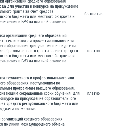
ики организаций среднего образования
ода для участия в конкурсе на присуждение
льного гранта за счет средств
бесплатно
анского бюджета или местного бюджета и
зачисления в ВУЗ на платной основе по
ики организаций среднего образования
т, технического и профессионального или
его образования для участия в конкурсе на
е образовательного гранта за счет средств
платно
анского бюджета или местного бюджета и
зачисления в ВУЗ на платной основе по
ики технического и профессионального или
его образования, поступающим по
ельным программам высшего образования,
ривающим сокращенные сроки обучения для
платно
конкурсе на присуждение образовательного
счет средств республиканского бюджета или
бюджета по желанию
 организаций среднего образования,
ся по линии международного обмена