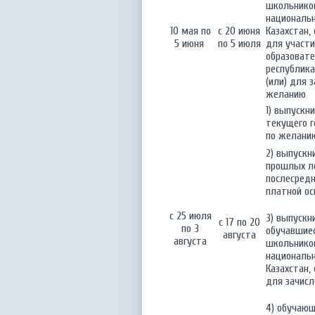
школьников
националь
10 мая по
с 20 июня
Казахстан,
5 июня
по 5 июля
для участи
образовате
республик
(или) для 
желанию
1) выпускн
текущего г
по желани
2) выпускн
прошлых ле
послесредн
платной ос
с 25 июля
3) выпускн
с 17 по 20
по 3
обучавшие
августа
августа
школьников
националь
Казахстан,
для зачисл
4) обучающ