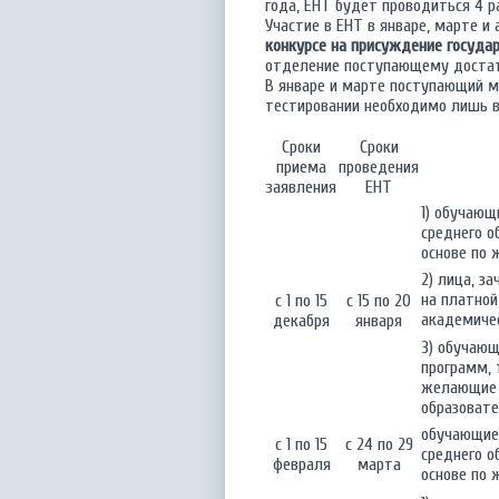
года, ЕНТ будет проводиться 4 ра
Участие в ЕНТ в январе, марте 
конкурсе на присуждение государ
отделение поступающему достато
В январе и марте поступающий м
тестировании необходимо лишь в
Сроки
Сроки
приема
проведения
заявления
ЕНТ
1) обучающ
среднего о
основе по
2) лица, з
на платной
с 1 по 15
с 15 по 20
академиче
декабря
января
3) обучающ
программ, 
желающие п
образоват
обучающиес
с 1 по 15
с 24 по 29
среднего о
февраля
марта
основе по