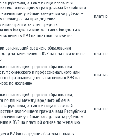
 за рубежом, а также лица казахской
ностине являющиеся гражданами Республики
 окончившие учебные заведения за рубежом
платно
я в конкурсе на присуждение
льного гранта за счет средств
анского бюджета или местного бюджета и
зачисления в ВУЗ на платной основе по
ики организаций среднего образования
ода для зачисления в ВУЗ на платной основе
платно
ю
ики организаций среднего образования
т, технического и профессионального или
платно
его образования для зачисления в ВУЗ на
нове по желанию
ики организаций среднего образования,
ся по линии международного обмена
 за рубежом, а также лица казахской
платно
ностине являющиеся гражданами Республики
 окончившие учебные заведения за рубежом
ения в ВУЗ на платной основе по желанию
иеся ВУЗов по группе образовательных