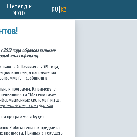
Шетелдік
RU
KZ
ЖОО
нтов!
с 2019 года образовательные
новый классификатор
льностей. Начиная с 2019 года,
ециальностей, а направления
рограммы", - сообщили в
ьных программ. К примеру, в
 специальности "Математика-
Информационные системы" и.т.д.
ециальностям, а по группам
ной программе, и будет
нно 3 обязательных предмета
ых предмета. Начиная с текущего