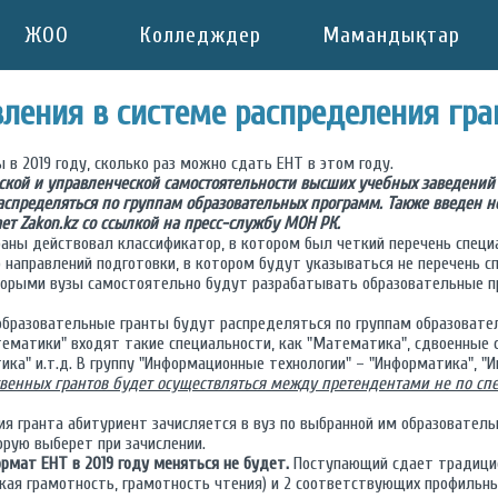
ЖОО
Колледждер
Мамандықтар
ления в системе распределения гра
 в 2019 году, сколько раз можно сдать ЕНТ в этом году.
кой и управленческой самостоятельности высших учебных заведений 
аспределяться по группам образовательных программ. Также введен 
ет Zakon.kz со ссылкой на пресс-службу МОН РК.
раны действовал классификатор, в котором был четкий перечень специа
 направлений подготовки, в котором будут указываться не перечень сп
оторыми вузы самостоятельно будут разрабатывать образовательные п
образовательные гранты будут распределяться по группам образовател
тематики" входят такие специальности, как "Математика", сдвоенные
ка" и.т.д. В группу "Информационные технологии" – "Информатика", "
ственных грантов будет осуществляться между претендентами не по сп
ия гранта абитуриент зачисляется в вуз по выбранной им образователь
орую выберет при зачислении.
рмат ЕНТ в 2019 году меняться не будет.
Поступающий сдает традицио
ская грамотность, грамотность чтения) и 2 соответствующих профильн