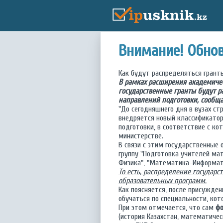
Внимание! Обнов
Как будут распределяться гранты
В рамках расширения академичес
государственные гранты будут р
направлений подготовки, сообща
"До сегодняшнего дня в вузах ст
внедряется новый классификатор
подготовки, в соответствие с к
министерстве.
В связи с этим государственные 
группу "Подготовка учителей ма
Физика", "Математика-Информати
То есть, распределение государ
образовательных программ.
Как поясняется, после присужден
обучаться по специальности, кот
При этом отмечается, что сам
фо
(история Казахстан, математиче