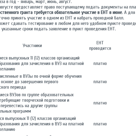
за в год - январь, март, июнь, август.
и августе предоставляет право поступающему подать документы на пл
ственного гранта требуется обязательное участие в ЕНТ в июне
. А для
чно принять участие в одном из ЕНТ и набрать проходной балл.
ожет сдавать тестирование в любом для него удобном пункте проведе
 указанные сроки подать заявление в пункт проведения ЕНТ.
ЕНТ
Участники
проводится
иеся выпускных 11 (12) классов организаций
бразования для зачисления в ВУЗ на платной
платно
 желанию
ачисленные в ВУЗы по очной форме обучения
 основе до завершения первого
платно
ского периода
иеся ВУЗов по группе образовательных
требующие творческой подготовки и
платно
еревестись на другие группы
ельных программ
я выпускных 11 (12) классов организаций
бразования для зачисления в ВУЗ на платной
платно
 желанию