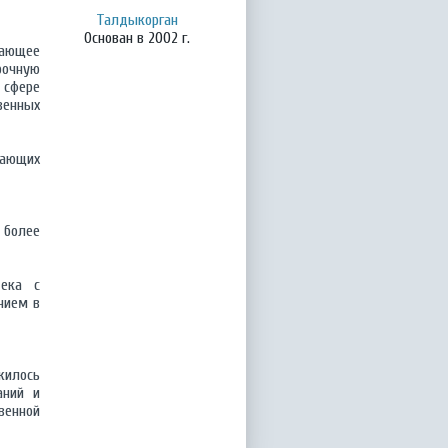
Талдыкорган
Основан в 2002 г.
чающее
рочную
 сфере
венных
вающих
 более
тека с
нием в
жилось
аний и
венной