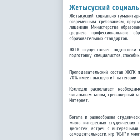
Жетысуский социал
Жетысуский социально-гуманитар
современным требованиям, пред
лицензию Министерства образован
среднего профессионального об
образовательных стандартов.
ЖСГК осуществляет подготовку 
подготовку специалистов, способны
Преподавательский состав ЖСГК 
70% имеет высшую и I категории
Колледж располагает необходимо
читальным залом, тренажерный за
Интернет.
Богата и разнообразна студенче
много интересных студенческих 
дискотек, встреч с интересными
самодеятельности, игр "КВН" и мног