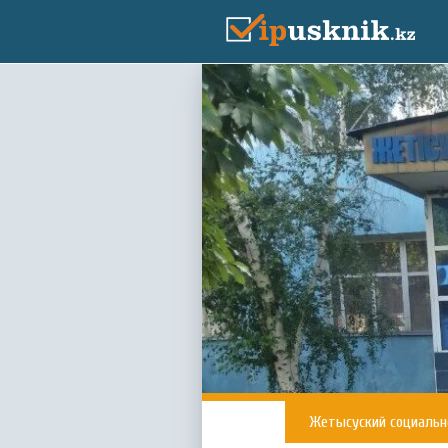
Жетысуский социаль