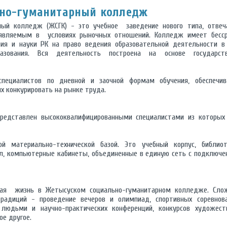
ьно-гуманитарный колледж
ный колледж (ЖСГК) - это учебное заведение нового типа, отве
ъявляемым в условиях рыночных отношений. Колледж имеет бесс
ия и науки РК на право ведения образовательной деятельности в
разования. Вся деятельность построена на основе государст
специалистов по дневной и заочной формам обучения, обеспечи
х конкурировать на рынке труда.
представлен высококвалифицированными специалистами из которых
й материально-технической базой. Это учебный корпус, библио
л, компьютерные кабинеты, объединенные в единую сеть с подключе
ская жизнь в Жетысуском социально-гуманитарном колледже. Сло
традиций - проведение вечеров и олимпиад, спортивных соревнов
 людьми и научно-практических конференций, конкурсов художест
ое другое.