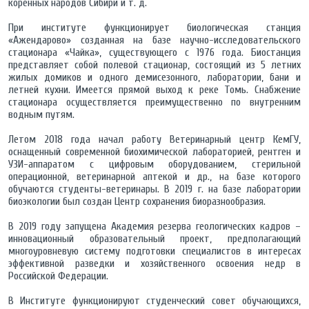
коренных народов Сибири и т. д.
При институте функционирует биологическая станция
«Ажендарово» созданная на базе научно-исследовательского
стационара «Чайка», существующего с 1976 года. Биостанция
представляет собой полевой стационар, состоящий из 5 летних
жилых домиков и одного демисезонного, лаборатории, бани и
летней кухни. Имеется прямой выход к реке Томь. Снабжение
стационара осуществляется преимущественно по внутренним
водным путям.
Летом 2018 года начал работу Ветеринарный центр КемГУ,
оснащенный современной биохимической лабораторией, рентген и
УЗИ-аппаратом с цифровым оборудованием, стерильной
операционной, ветеринарной аптекой и др., на базе которого
обучаются студенты-ветеринары. В 2019 г. на базе лаборатории
биоэкологии был создан Центр сохранения биоразнообразия.
В 2019 году запущена Академия резерва геологических кадров –
инновационный образовательный проект, предполагающий
многоуровневую систему подготовки специалистов в интересах
эффективной разведки и хозяйственного освоения недр в
Российской Федерации.
В Институте функционируют студенческий совет обучающихся,