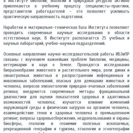
в Институте биологии, экологии и природных ресурсов активно
привлекаются к учебному процессу специалисты-практики,
представители работодателей – это позволяет усиливать
практическую направленность подготовки.
Наработки и материально-техническая база Института позволяют
проводить современные научные исследования в области
естественных наук. В Институте располагается 25 учебных и
научных лабораторий, учебно-научных подразделений.
Основные направления научно-исследовательской работы ИБЭиПР
связаны с изучением важнейших проблем биологии, медицины,
ветеринарии и наук о Земле. Проводятся исследования
биоразнообразия животного и растительного мира, роли диких и
синантропных животных в распространении инфекционных и
инвазионных заболеваний, опасных для домашних животных и
человека, вопросов эпизоотологии природно-очаговых заболеваний
региона; внедряются современные методы функциональной
диагностики для оценки показателей здоровья и адаптивных
возможностей человека; изучается влияние изменений
окружающей среды и физических нагрузок на организм человека,
взаимодействие генов и здоровья человека в промышленном
регионе; вопросы здоровьесбережения, недропользования и охраны
биосферы, геологии и геохимии полезных ископаемых,
рекреационной географии и туризма, этнологии и этногеографии