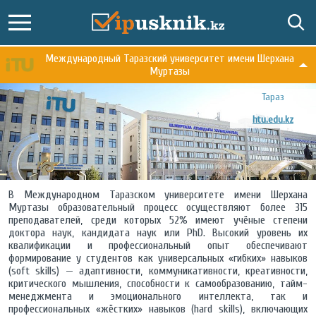
Международный Таразский университет имени Шерхана
Муртазы
Тараз
htu.edu.kz
В Международном Таразском университете имени Шерхана
Муртазы образовательный процесс осуществляют более 315
преподавателей, среди которых 52% имеют учёные степени
доктора наук, кандидата наук или PhD. Высокий уровень их
квалификации и профессиональный опыт обеспечивают
формирование у студентов как универсальных «гибких» навыков
(soft skills) — адаптивности, коммуникативности, креативности,
критического мышления, способности к самообразованию, тайм-
менеджмента и эмоционального интеллекта, так и
профессиональных «жёстких» навыков (hard skills), включающих