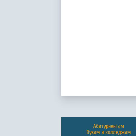
Абитуриентам
Вузам и колледжам