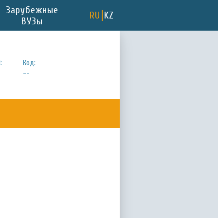
Зарубежные
RU
KZ
ВУЗы
:
Код:
--