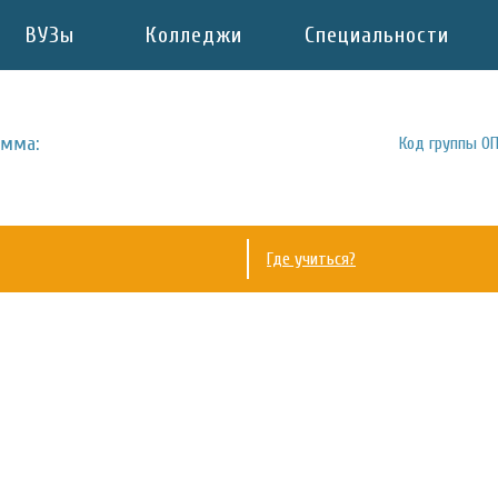
ВУЗы
Колледжи
Специальности
амма:
Код группы ОП
Где учиться?