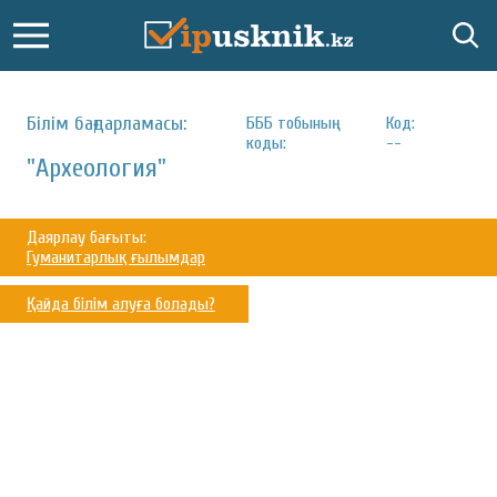
Білім бағдарламасы:
БББ тобының
Код:
коды:
--
"Археология"
Даярлау бағыты:
Гуманитарлық ғылымдар
Қайда білім алуға болады?