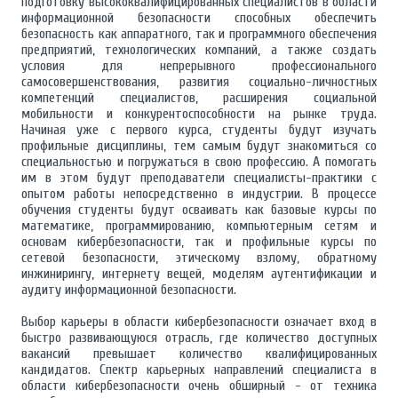
подготовку высококвалифицированных специалистов в области
информационной безопасности способных обеспечить
безопасность как аппаратного, так и программного обеспечения
предприятий, технологических компаний, а также создать
условия для непрерывного профессионального
самосовершенствования, развития социально-личностных
компетенций специалистов, расширения социальной
мобильности и конкурентоспособности на рынке труда.
Начиная уже с первого курса, студенты будут изучать
профильные дисциплины, тем самым будут знакомиться со
специальностью и погружаться в свою профессию. А помогать
им в этом будут преподаватели специалисты-практики с
опытом работы непосредственно в индустрии. В процессе
обучения студенты будут осваивать как базовые курсы по
математике, программированию, компьютерным сетям и
основам кибербезопасности, так и профильные курсы по
сетевой безопасности, этическому взлому, обратному
инжинирингу, интернету вещей, моделям аутентификации и
аудиту информационной безопасности.
Выбор карьеры в области кибербезопасности означает вход в
быстро развивающуюся отрасль, где количество доступных
вакансий превышает количество квалифицированных
кандидатов. Спектр карьерных направлений специалиста в
области кибербезопасности очень обширный - от техника