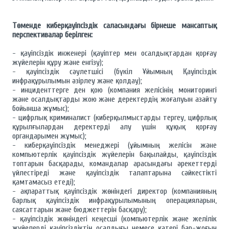
Төменде киберқауіпсіздік саласындағы бірнеше мансаптық
перспективалар берілген:
- қауіпсіздік инженері (қауіптер мен осалдықтардан қорғау
жүйелерін құру және енгізу);
- қауіпсіздік сәулетшісі (бүкіл Ұйымның Қауіпсіздік
инфрақұрылымын әзірлеу және қолдау);
- инциденттерге ден қою (компания желісінің мониторингі
және осалдықтарды жою және деректердің жоғалуын азайту
бойынша жұмыс);
- цифрлық криминалист (киберқылмыстарды тергеу, цифрлық
құрылғылардан деректерді алу үшін құқық қорғау
органдарымен жұмыс);
- киберқауіпсіздік менеджері (ұйымның желісін және
компьютерлік қауіпсіздік жүйелерін бақылайды, қауіпсіздік
топтарын басқарады, командалар арасындағы әрекеттерді
үйлестіреді және қауіпсіздік талаптарына сәйкестікті
қамтамасыз етеді);
- ақпараттық қауіпсіздік жөніндегі директор (компанияның
барлық қауіпсіздік инфрақұрылымының операцияларын,
саясаттарын және бюджеттерін басқару);
- қауіпсіздік жөніндегі кеңесші (компьютерлік және желілік
жүйелерді қауіпсіздіктің осалдығы немесе қатері бар-жоғын