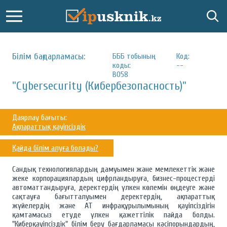
Білім бағдарламасы:
БББ тобының
Код:
коды:
--
B058
"Cybersecurity (Кибербезопасность)"
Даярлау бағыты:
Ақпараттық қауіпсіздік
Қайда білім алуға болады?
Сандық технологиялардың дамуымен және мемлекеттік және
жеке корпорациялардың цифрландыруға, бизнес-процестерді
автоматтандыруға, деректердің үлкен көлемін өңдеуге және
сақтауға бағытталуымен деректердің, ақпараттық
жүйелердің және АТ инфрақұрылымының қауіпсіздігін
қамтамасыз етуде үлкен қажеттілік пайда болды.
"Киберқауіпсіздік" білім беру бағдарламасы кәсіпорындардың,