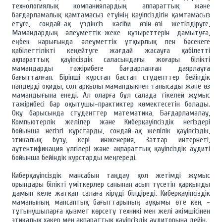
технологиялық компаниялардың аппараттық және
бағдарламалық қамтамасыз етуінің қауіпсіздігін қамтамасыз
етуге, сондай-ақ үздіксіз кәсіби өзін-өзі жетілдіруге,
Мамандардың әлеуметтік-жеке құзыреттерін дамытуға,
еңбек нарығында әлеуметтік ұтқырлық пен бәсекеге
қабілеттілікті кеңейтуге жағдай жасауға қабілетті
ақпараттық қауіпсіздік саласындағы жоғары білікті
мамандарды тәжірибеге бағдарланған даярлауға
бағытталған. Бірінші курстан бастап студенттер бейіндік
пәндерді оқиды, сол арқылы мамандықпен танысады және өз
мамандығына енеді. Ал оларға бұл салада тікелей жұмыс
тәжірибесі бар оқытушы-практиктер көмектесетін болады.
Оқу барысында студенттер математика, Бағдарламалау,
Компьютерлік желілер және Киберқауіпсіздік негіздері
бойынша негізгі курстарды, сондай-ақ желілік қауіпсіздік,
этикалық бұзу, кері инженерия, Заттар интернеті,
аутентификация үлгілері және ақпараттық қауіпсіздік аудиті
бойынша бейіндік курстарды меңгереді.
Киберқауіпсіздік мансабын таңдау қол жетімді жұмыс
орындары білікті үміткерлер санынан асып түсетін қарқынды
дамып келе жатқан салаға кіруді білдіреді. Киберқауіпсіздік
маманының мансаптық бағыттарының ауқымы өте кең -
тұтынушыларға қызмет көрсету техникі мен желі әкімшісінен
этикалық хакер мен ақпараттық қауіпсіздік аудиторына дейін.