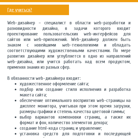
Где учиться?
Web-дизайнер – специалист в области web-разработки и
разновидности дизайна, в задачи которого входит
проектирование пользовательских web-интерфейсов для
сайтов или web-приложений. Web-дизайнер должен быть
знаком с новейшими web-технологиями и обладать
соответствующими художественными качествами. По мере
развития дизайнер или углубляется в одно из направлений
web-дизайна, или учится работать над всем продуктом,
применяя знания из разных сфер.
В обязанности web-дизайнера входит:
художественное оформление сайта;
подбор или создание стиля исполнения и разработка
макета сайта;
обеспечение оптимального восприятия web-страницы на
дисплее монитора, учитывая при этом время загрузки,
размеры графики и степень качества цветовой гаммы;
выбор вариантов компоновки страниц, а также их
формат и фон, количество элементов декора;
создание html-кода страниц и управление;
установка средств для подготовки и последующей