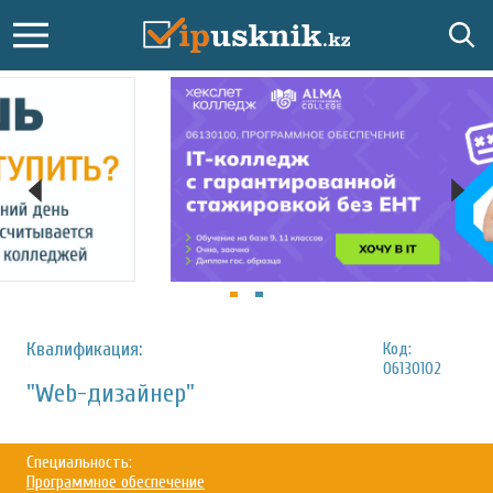
Квалификация:
Код:
06130102
"Web-дизайнер"
Специальность:
Программное обеспечение