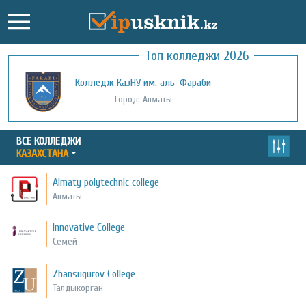
Топ колледжи 2026
Колледж КазНУ им. аль-Фараби
Город: Алматы
ВСЕ КОЛЛЕДЖИ
КАЗАХСТАНА
Almaty polytechnic college
Алматы
Innovative College
Семей
Zhansugurov College
Талдыкорган