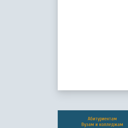
Абитуриентам
Вузам и колледжам