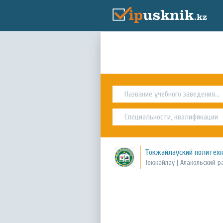
Токжайлауский политех
Токжайлау | Алакольский р