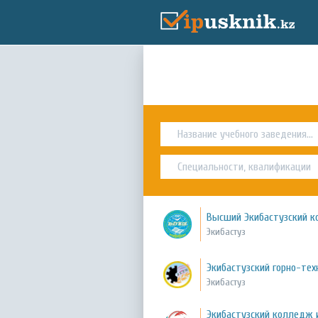
Высший Экибастузский к
Экибастуз
Экибастузский горно-те
Экибастуз
Экибастузский колледж 