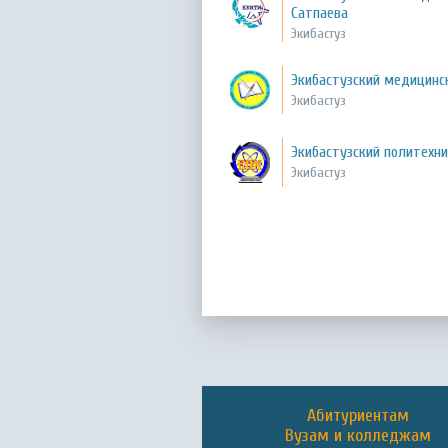
Сатпаева
Экибастуз
Экибастузский медицин
Экибастуз
Экибастузский политехн
Экибастуз
Абитуриентам
Вузам и колледжам