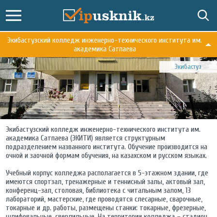
Экибастузский колледж инженерно-технического института им.
академика Сатпаева
Экибастуз
Экибастузский колледж инженерно-технического института им.
академика Сатпаева (ЭКИТИ) является структурным
подразделением названного института. Обучение производится на
очной и заочной формам обучения, на казахском и русском языках.
Учебный корпус колледжа располагается в 5-этажном здании, где
имеются спортзал, тренажерные и теннисный залы, актовый зал,
конференц-зал, столовая, библиотека с читальным залом, 13
лабораторий, мастерские, где проводятся слесарные, сварочные,
токарные и др. работы, размещены станки: токарные, фрезерные,
шлифовальные, сверлильные. На территории колледжа – стадион