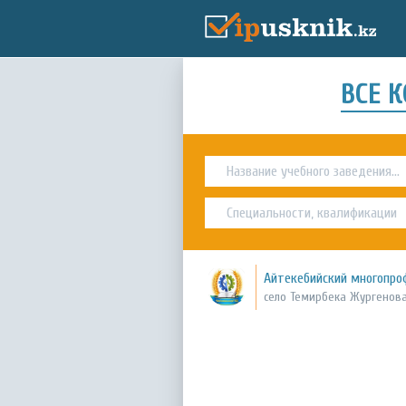
ВСЕ 
Айтекебийский многопр
село Темирбека Жургенова