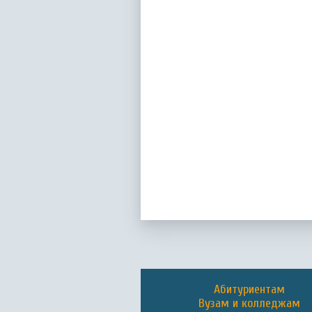
Абитуриентам
Вузам и колледжам