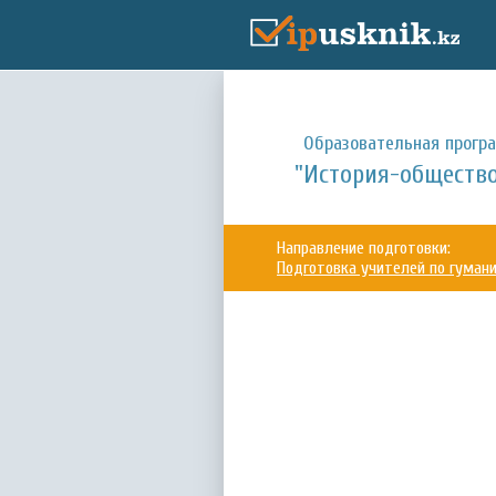
Образовательная прогр
"История-обществоз
Направление подготовки:
Подготовка учителей по гума