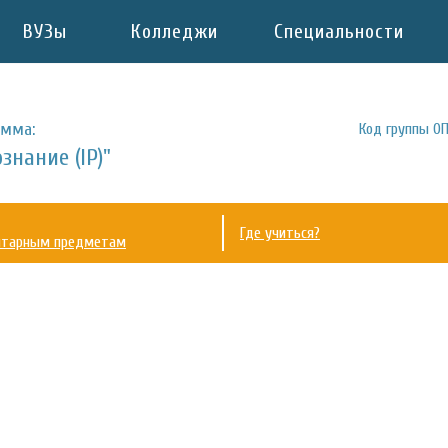
ВУЗы
Колледжи
Специальности
амма:
Код группы ОП
нание (IP)"
Где учиться?
нитарным предметам