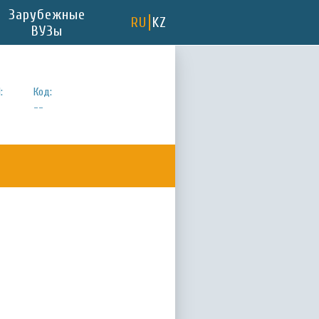
Зарубежные
RU
KZ
ВУЗы
:
Код:
--