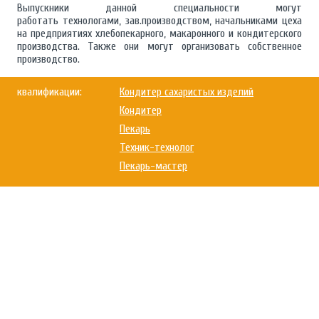
Выпускники данной специальности могут
работать технологами, зав.производством, начальниками цеха
на предприятиях хлебопекарного, макаронного и кондитерского
производства. Также они могут организовать собственное
производство.
квалификации:
Кондитер сахаристых изделий
Кондитер
Пекарь
Техник-технолог
Пекарь-мастер