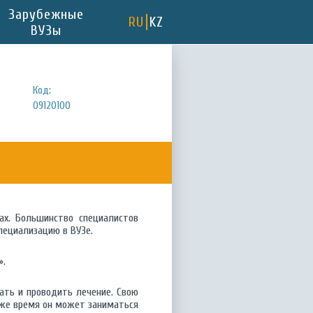
Зарубежные
RU
KZ
ВУЗы
Код:
09120100
х. Большинство специалистов
пециализацию в ВУЗе.
».
ать и проводить лечение. Свою
 же время он может заниматься