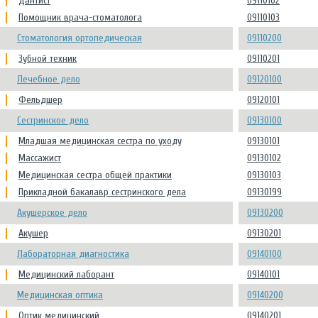
Дантист
09110102
Помощник врача-стоматолога
09110103
Стоматология ортопедическая
09110200
Зубной техник
09110201
Лечебное дело
09120100
Фельдшер
09120101
Сестринское дело
09130100
Младшая медицинская сестра по уходу
09130101
Массажист
09130102
Медицинская сестра общей практики
09130103
Прикладной бакалавр сестринского дела
09130199
Акушерское дело
09130200
Акушер
09130201
Лабораторная диагностика
09140100
Медицинский лаборант
09140101
Медицинская оптика
09140200
Оптик медицинский
09140201