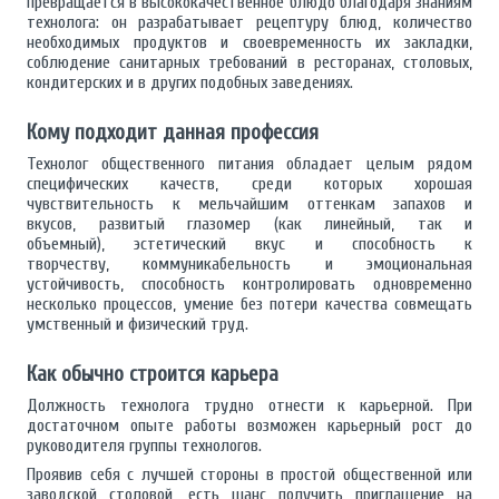
превращается в высококачественное блюдо благодаря знаниям
технолога: он разрабатывает рецептуру блюд, количество
необходимых продуктов и своевременность их закладки,
соблюдение санитарных требований в ресторанах, столовых,
кондитерских и в других подобных заведениях.
Кому подходит данная профессия
Технолог общественного питания обладает целым рядом
специфических качеств, среди которых хорошая
чувствительность к мельчайшим оттенкам запахов и
вкусов, развитый глазомер (как линейный, так и
объемный), эстетический вкус и способность к
творчеству, коммуникабельность и эмоциональная
устойчивость, способность контролировать одновременно
несколько процессов, умение без потери качества совмещать
умственный и физический труд.
Как обычно строится карьера
Должность технолога трудно отнести к карьерной. При
достаточном опыте работы возможен карьерный рост до
руководителя группы технологов.
Проявив себя с лучшей стороны в простой общественной или
заводской столовой, есть шанс получить приглашение на