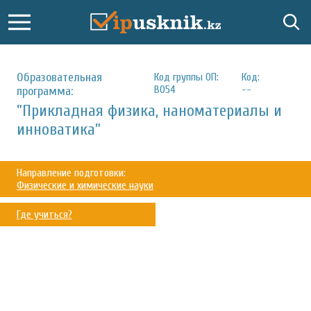
Образовательная
Код группы ОП:
Код:
B054
--
программа:
"Прикладная физика, наноматериалы и
инноватика"
Направление подготовки:
Физические и химические науки
Где учиться?