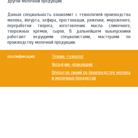
другой молочной продукции.
Данная специальность ознакомит с технологией производства
молока, йогурта, кефира, простокваши, ряженки, мороженого,
переработки творога, изготовления масла сливочного,
творожных кремов, сыров. В дальнейшем выыпускники
работают ведущими специалистами, мастерами по
производству молочной продукции.
квалификации:
Техник-технолог
Укладчик-упаковщик
Оператор линий по производству молока
и молочных продуктов