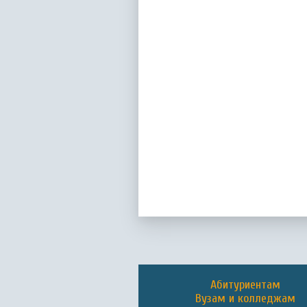
Абитуриентам
Вузам и колледжам