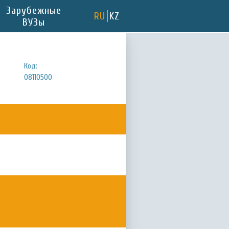
Зарубежные
RU
KZ
ВУЗы
Код:
08110500