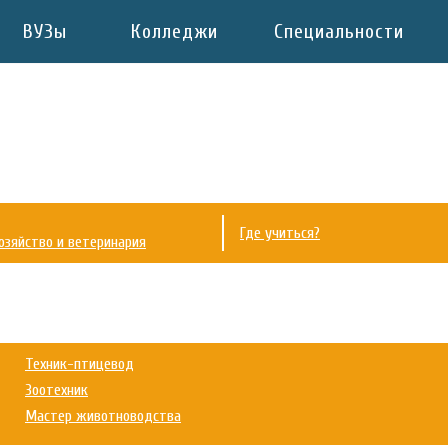
ВУЗы
Колледжи
Специальности
Где учиться?
хозяйство и ветеринария
Техник-птицевод
Зоотехник
Мастер животноводства