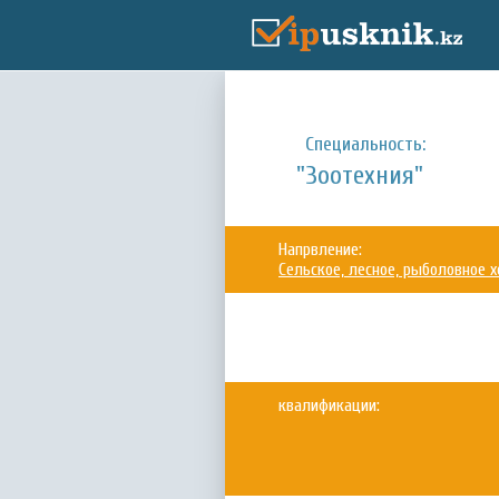
Специальность:
"Зоотехния"
Напрвление:
Сельское, лесное, рыболовное 
квалификации: