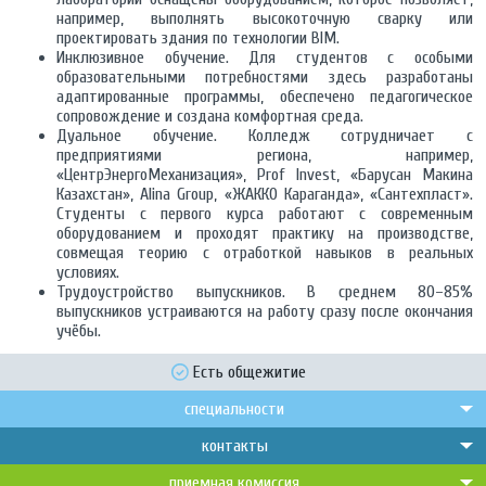
например, выполнять высокоточную сварку или
проектировать здания по технологии BIM.
Инклюзивное обучение. Для студентов с особыми
образовательными потребностями здесь разработаны
адаптированные программы, обеспечено педагогическое
сопровождение и создана комфортная среда.
Дуальное обучение. Колледж сотрудничает с
предприятиями региона, например,
«ЦентрЭнергоМеханизация», Prof Invest, «Барусан Макина
Казахстан», Alina Group, «ЖАККО Караганда», «Сантехпласт».
Студенты с первого курса работают с современным
оборудованием и проходят практику на производстве,
совмещая теорию с отработкой навыков в реальных
условиях.
Трудоустройство выпускников. В среднем 80–85%
выпускников устраиваются на работу сразу после окончания
учёбы.
Есть общежитие
специальности
контакты
приемная комиссия