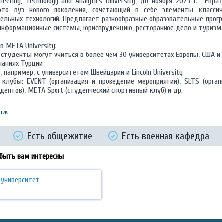
eering, Technology and Analytics University, до ноября 2025 г.- Евра
 это вуз нового поколения, сочетающий в себе элементы классич
тельных технологий. Предлагает разнообразные образовательные прог
информационные системы, юриспруденцию, ресторанное дело и туризм
 META University:
студенты могут учиться в более чем 30 университетах Европы, США и
паниях Турции
например, с университетом Швейцарии и Lincoln University
 клубы: EVENT (организация и проведение мероприятий), SLTS (орган
дентов), META Sport (студенческий спортивный клуб) и др.
едж
Есть общежитие
Есть военная кафедра
 быть вам интересны
 университет