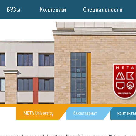
ВУЗы
Колледжи
Специальности
META University
бакалавриат
контакты