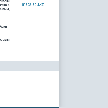
зийский
meta.edu.kz
еского
раммы,
.
 Азии
изация